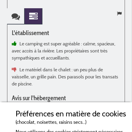
L'établissement
Le camping est super agréable : calme, spacieux,
avec accès à la rivière. Les propriétaires sont très
é
sympathiques et accueillants.
q
Le matériel dans le chalet : un peu plus de
vaisselle, un grille pain. Des parasols pour les transats
de piscine.
Avis sur l'hébergement
Très spacieux.
Préférences en matière de cookies
Le ménage est à améliorer notamment la douche,
(chocolat, noisettes, raisins secs...)
les toiles d'araignée et la poussière.
Nous utilisons des cookies strictement nécessaires