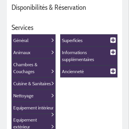
Disponibilités & Réservation
Services
Général
Superficies
Animaux
Informations
supplémentaires
Chambres &
Couchages
Ancienneté
Cuisine & Sanitaires
Nettoyage
Equipement intérieur
Equipement
extérieur