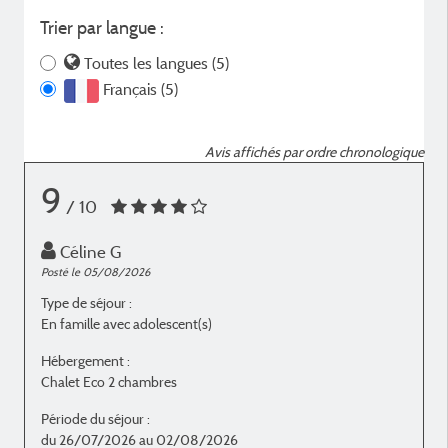
Trier par langue :
Toutes les langues (5)
Français (5)
Avis affichés par ordre chronologique
9
/ 10
Céline G
Posté le 05/08/2026
P
Type de séjour :
T
En famille avec adolescent(s)
E
Hébergement :
H
Chalet Eco 2 chambres
C
Période du séjour :
P
du 26/07/2026 au 02/08/2026