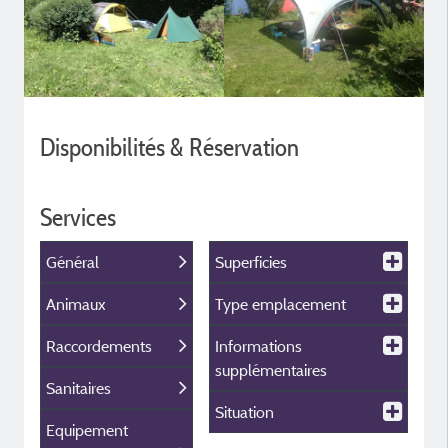
Disponibilités & Réservation
Services
Général
Superficies
Animaux
Type emplacement
Raccordements
Informations
supplémentaires
Sanitaires
Situation
Equipement