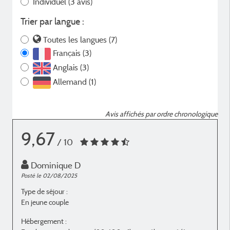
Individuel
(3 avis)
Trier par langue :
Toutes les langues (7)
Français (3)
Anglais (3)
Allemand (1)
Avis affichés par ordre chronologique
9,67
/ 10
Dominique D
Posté le 02/08/2025
P
Type de séjour :
T
En jeune couple
I
Hébergement :
H