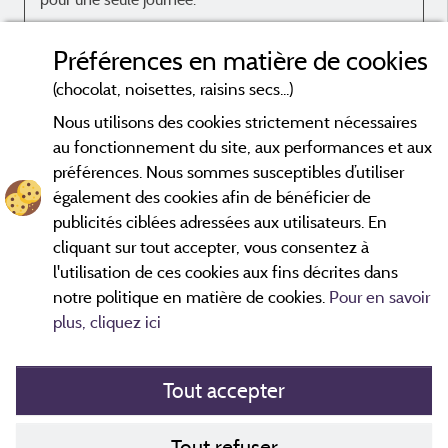
Avis sur l'hébergement
Préférences en matière de cookies
L'emplacement était assez grand, propre et
(chocolat, noisettes, raisins secs...)
entouré de haies. Parfait!
Nous utilisons des cookies strictement nécessaires
au fonctionnement du site, aux performances et aux
préférences. Nous sommes susceptibles d’utiliser
également des cookies afin de bénéficier de
publicités ciblées adressées aux utilisateurs. En
Avis datés de moins de 3 ans et soumis à un contrôle.
En savoir plus
cliquant sur tout accepter, vous consentez à
l'utilisation de ces cookies aux fins décrites dans
notre politique en matière de cookies.
Pour en savoir
plus, cliquez ici
Tout accepter
Mentions légales
Tout refuser