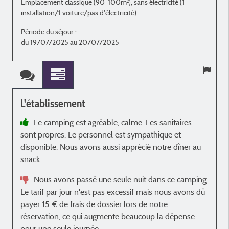
Emplacement classique (90-100m²), sans électricité (1
E
installation/1 voiture/pas d'électricité)
i
Période du séjour :
P
du 19/07/2025 au 20/07/2025
L'établissement
Le camping est agréable, calme. Les sanitaires
sont propres. Le personnel est sympathique et
p
disponible. Nous avons aussi apprécié notre dîner au
h
snack.
Nous avons passé une seule nuit dans ce camping.
Le tarif par jour n'est pas excessif mais nous avons dû
m
payer 15 € de frais de dossier lors de notre
réservation, ce qui augmente beaucoup la dépense
pour une seule journée.