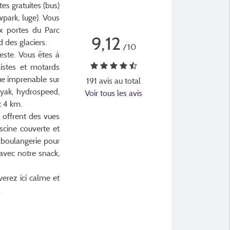
es gratuites (bus)
park, luge). Vous
ux portes du Parc
9,12
d des glaciers.
/10
reste. Vous êtes à
istes et motards
ue imprenable sur
191 avis au total
ayak, hydrospeed,
Voir tous les avis
t 4 km.
 offrent des vues
scine couverte et
a boulangerie pour
 avec notre snack,
erez ici calme et
.