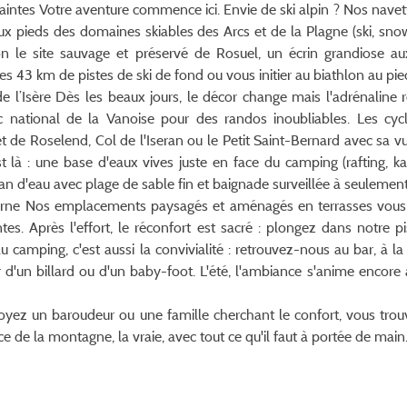
raintes Votre aventure commence ici. Envie de ski alpin ? Nos navett
pieds des domaines skiables des Arcs et de la Plagne (ski, snow
n le site sauvage et préservé de Rosuel, un écrin grandiose a
les 43 km de pistes de ski de fond ou vous initier au biathlon au pie
de l’Isère Dès les beaux jours, le décor change mais l'adrénaline 
national de la Vanoise pour des randos inoubliables. Les cycl
t de Roselend, Col de l'Iseran ou le Petit Saint-Bernard avec sa v
t là : une base d'eaux vives juste en face du camping (rafting, k
plan d'eau avec plage de sable fin et baignade surveillée à seulemen
derne Nos emplacements paysagés et aménagés en terrasses vous
s. Après l'effort, le réconfort est sacré : plongez dans notre pi
 camping, c'est aussi la convivialité : retrouvez-nous au bar, à l
r d'un billard ou d'un baby-foot. L'été, l'ambiance s'anime encore
oyez un baroudeur ou une famille cherchant le confort, vous trouv
ce de la montagne, la vraie, avec tout ce qu'il faut à portée de main