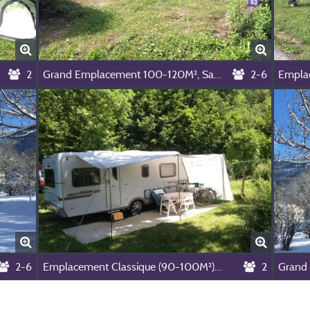
2
Grand Emplacement 100-120M², Sans Électricité (1 Installation/1 Voiture/Pas D'électricité)
2-6
2-6
Emplacement Classique (90-100M²), Électricité 10A (1Installation/1Voiture/Électricité10a)
2