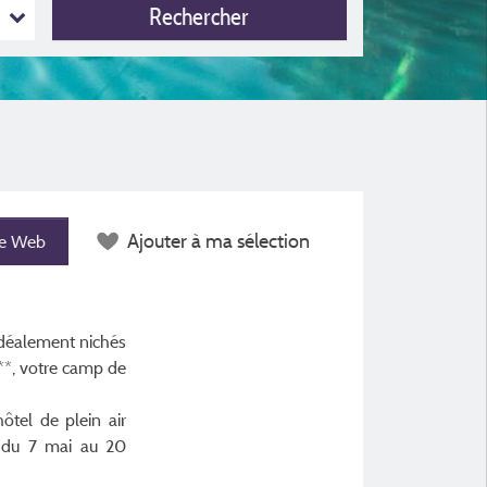
Rechercher
Ajouter à ma sélection
te Web
 idéalement nichés
***, votre camp de
tel de plein air
s du 7 mai au 20