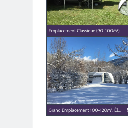
Emplacement Classique (90-100M²), Sans Électricité (1 Installation/1 Voiture/Pas D'électricité)
Grand Emplacement 100-120M², Électricité 6A (1Tente,1 Installation/1 Voiture/Électricité 6A)