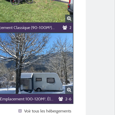
Emplacement Classique (90-100M²), Électric. 6A(1Installation/1 Voiture/Électricité 6A)+Raccordement
2
Grand Emplacement 100-120M², Électricité 10A (1 Tente-Caravane-Camping-Car / 1 Voit. / Él. 10A)
2-6
Voir tous les hébergements