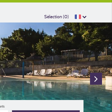
Sélection (
0
)
ants