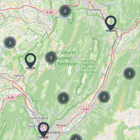
3
3
3
3
2
2
3