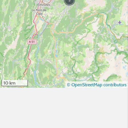
10 km
© OpenStreetMap contributors