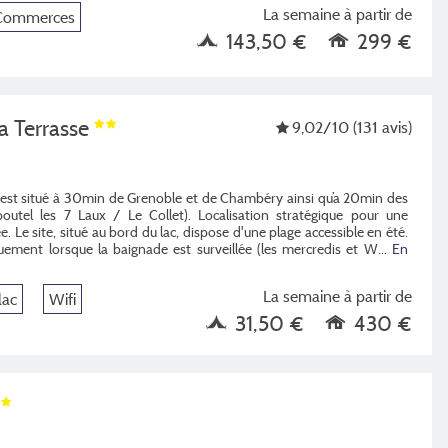
La semaine à partir de
Commerces
143,50 €
299 €
a Terrasse
9,02
/10
(131 avis)
e est situé à 30min de Grenoble et de Chambéry ainsi qu’a 20min des
poutel les 7 Laux / Le Collet). Localisation stratégique pour une
ée. Le site, situé au bord du lac, dispose d'une plage accessible en été.
quement lorsque la baignade est surveillée (les mercredis et W
...
En
La semaine à partir de
lac
Wifi
31,50 €
430 €