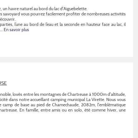
 un havre naturel au bord du lac d'Aiguebelette.
ys savoyard vous pourrez facilement profiter de nombreuses activités
écouvrir.
ties, l’une au bord de l’eau et la seconde en hauteur face au lac, il
...
En savoir plus
USE
enoble, lovés entre les montagnes de Chartreuse à 1000m d'altitude,
icité dans notre accueillant camping municipal La Virette. Nous vous
s ce camp de base au pied de Chamechaude, 2082m, l'emblématique
artreuse. En famille, entre amis ou en solo, été comme hiver, une