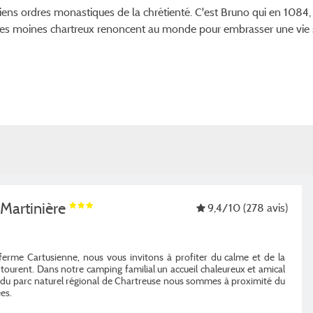
ciens ordres monastiques de la chrétienté. C'est Bruno qui en 1084, 
es moines chartreux renoncent au monde pour embrasser une vie sil
 Martinière
9,4
/10
(278 avis)
ferme Cartusienne, nous vous invitons à profiter du calme et de la
ourent. Dans notre camping familial un accueil chaleureux et amical
r du parc naturel régional de Chartreuse nous sommes à proximité du
es.