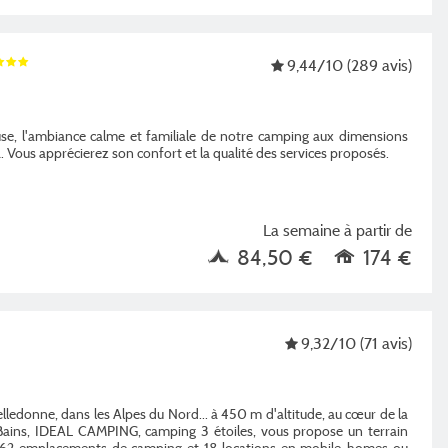
9,44
/10
(289 avis)
use, l'ambiance calme et familiale de notre camping aux dimensions
 Vous apprécierez son confort et la qualité des services proposés.
La semaine à partir de
84,50 €
174 €
9,32
/10
(71 avis)
lledonne, dans les Alpes du Nord... à 450 m d'altitude, au cœur de la
 Bains, IDEAL CAMPING, camping 3 étoiles, vous propose un terrain
c 62 emplacements de camping et 18 locations en mobile-homes ou