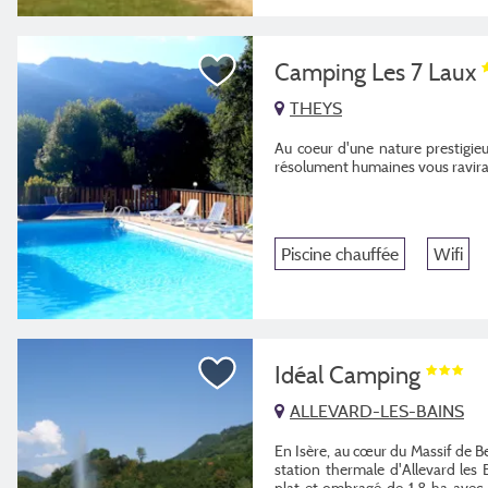
Camping Les 7 Laux
THEYS
Au coeur d'une nature prestigie
résolument humaines vous ravira.
Piscine chauffée
Wifi
Idéal Camping
ALLEVARD-LES-BAINS
En Isère, au cœur du Massif de Be
station thermale d'Allevard les
plat et ombragé de 1,8 ha ave