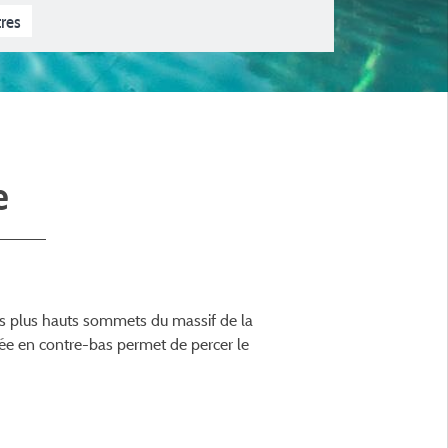
Ouvert à l'année
4 étoiles
3 étoiles
tres
e
es plus hauts sommets du massif de la
usée en contre-bas permet de percer le