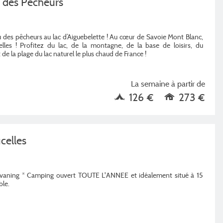
des Pêcheurs
des pêcheurs au lac d’Aiguebelette ! Au cœur de Savoie Mont Blanc,
lles ! Profitez du lac, de la montagne, de la base de loisirs, du
 de la plage du lac naturel le plus chaud de France !
La semaine à partir de
126 €
273 €
celles
avaning * Camping ouvert TOUTE L'ANNEE et idéalement situé à 15
ble.