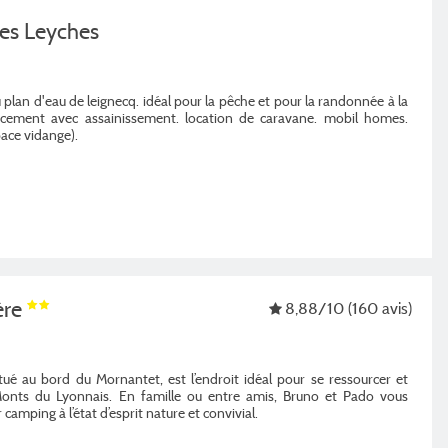
es Leyches
plan d'eau de leignecq. idéal pour la pêche et pour la randonnée à la
acement avec assainissement. location de caravane. mobil homes.
pace vidange).
ère
8,88
/10
(160 avis)
itué au bord du Mornantet, est l’endroit idéal pour se ressourcer et
Monts du Lyonnais. En famille ou entre amis, Bruno et Pado vous
 camping à l’état d’esprit nature et convivial.