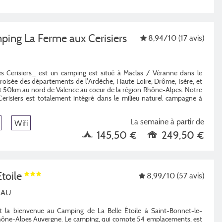
mping La Ferme aux Cerisiers
8,94
/10
(17 avis)
es Cerisiers_ est un camping est situé à Maclas / Véranne dans le
croisée des départements de l'Ardèche, Haute Loire, Drôme, Isère, et
 50km au nord de Valence au coeur de la région Rhône-Alpes. Notre
erisiers est totalement intégré dans le milieu naturel campagne à
La semaine à partir de
Wifi
145,50 €
249,50 €
Etoile
8,99
/10
(57 avis)
EAU
t la bienvenue au Camping de La Belle Étoile à Saint-Bonnet-le-
Rhône-Alpes Auvergne. Le camping, qui compte 54 emplacements, est