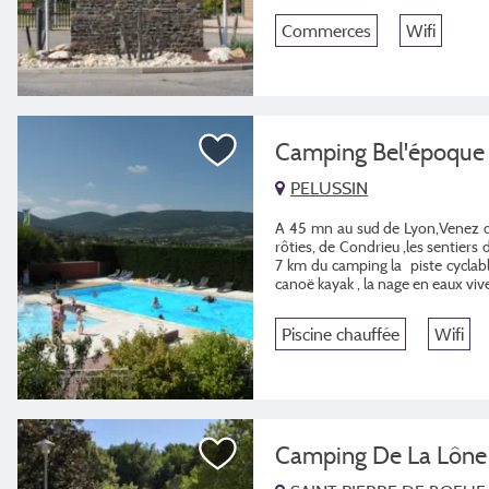
Commerces
Wifi
Camping Bel'époque 
PELUSSIN
A 45 mn au sud de Lyon,Venez déc
rôties, de Condrieu ,les sentier
7 km du camping la piste cyclabl
canoë kayak , la nage en eaux vives 
Piscine chauffée
Wifi
Camping De La Lôn