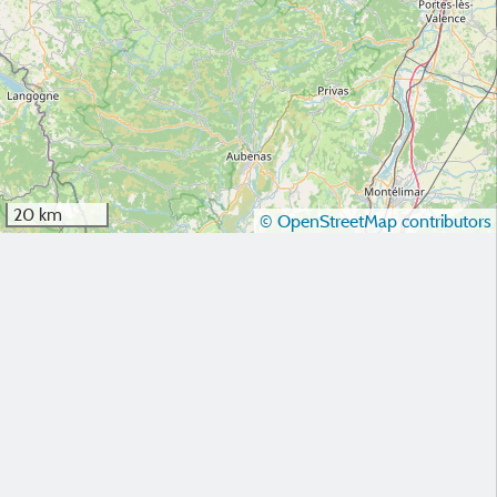
20 km
© OpenStreetMap contributors