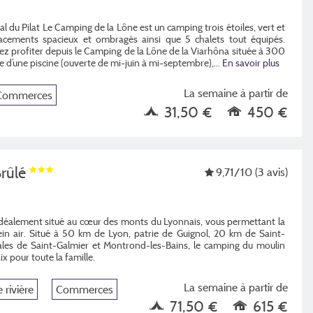
al du Pilat Le Camping de la Lône est un camping trois étoiles, vert et
cements spacieux et ombragés ainsi que 5 chalets tout équipés.
rez profiter depuis le Camping de la Lône de la Viarhôna située à 300
 d’une piscine (ouverte de mi-juin à mi-septembre),
...
En savoir plus
La semaine à partir de
Commerces
31,50 €
450 €
Brûlé
9,71
/10
(3 avis)
idéalement situé au cœur des monts du Lyonnais, vous permettant la
lein air. Situé à 50 km de Lyon, patrie de Guignol, 20 km de Saint-
ales de Saint-Galmier et Montrond-les-Bains, le camping du moulin
ix pour toute la famille.
La semaine à partir de
 rivière
Commerces
71,50 €
615 €