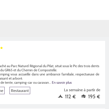
ché au Parc Naturel Régional du Pilat, situé sous le Pic des trois dents
m du GR65 et du Chemin de Compostelle.
mping vous accueille dans une ambiance familiale, respectueuse de
isant et arboré.
e de tente, camping-car ou caravan
...
En savoir plus
La semaine à partir de
ne
Restaurant
112 €
195 €