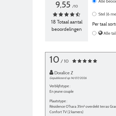
Alle beoo
9,55
/10
Stel
(6 me
18 Totaal aantal
Per taal sort
beoordelingen
Alle ta
10
/ 10
Doralice Z
Gepubliceerd op 14/07/2026
Verblijfstype :
En jeune couple
Plaatstype :
Résidence O'hara 31m² overdekt terras Gr
Confort TV (2 kamers)