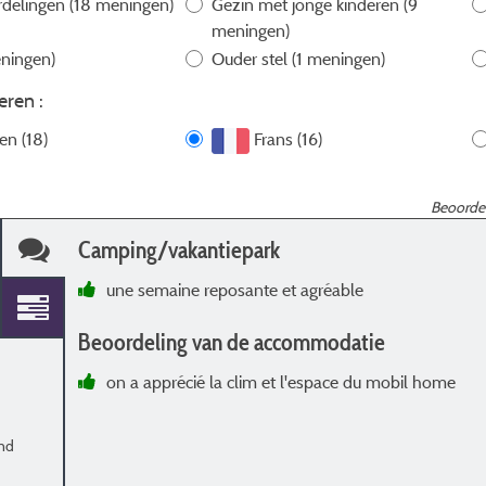
rdelingen
(18 meningen)
Gezin met jonge kinderen
(9
meningen)
ningen)
Ouder stel
(1 meningen)
eren :
len (18)
Frans (16)
Beoordel
Camping/vakantiepark
une semaine reposante et agréable
Beoordeling van de accommodatie
on a apprécié la clim et l'espace du mobil home
and