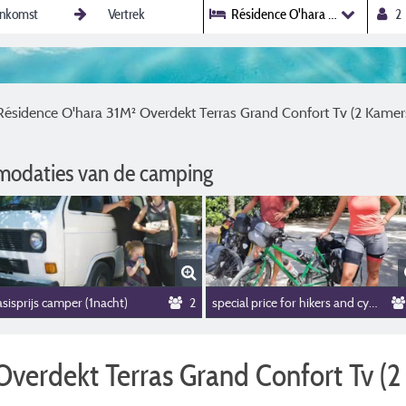
Résidence O'hara 31M² Overdekt
Résidence O'hara 31M² Overdekt Terras Grand Confort Tv (2 Kamer
modaties van de camping
sisprijs camper (1nacht)
2
special price for hikers and cyclists
Overdekt Terras Grand Confort Tv (2