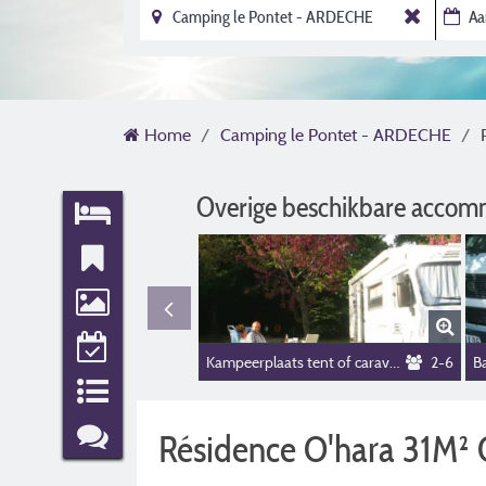
Home
Camping le Pontet - ARDECHE
Overige beschikbare accom
Kampeerplaats tent of caravan of camper
2-6
Ba
Résidence O'hara 31M² 