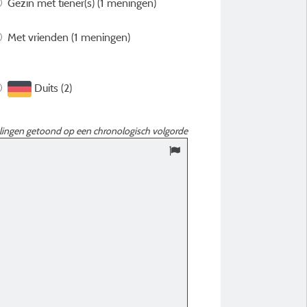
Gezin met tiener(s)
(1 meningen)
Met vrienden
(1 meningen)
Duits (2)
ingen getoond op een chronologisch volgorde
9,44
/ 10
Ralf S
Gepubliceerd op 16/06/2026
Verblijfstype :
Paar
Plaatstype :
Résidence O'hara 31m² ove
Confort TV (2 kamers)