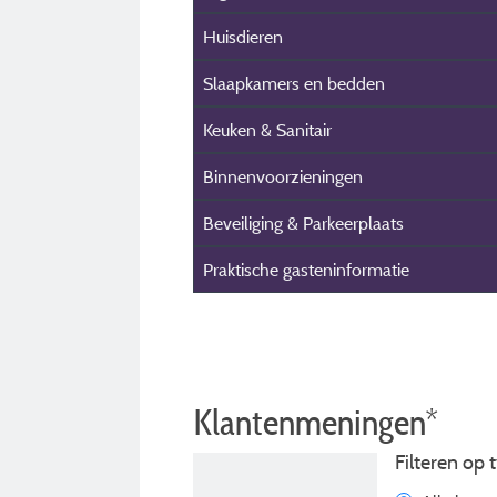
Huisdieren
Slaapkamers en bedden
Keuken & Sanitair
Binnenvoorzieningen
Beveiliging & Parkeerplaats
Praktische gasteninformatie
Klantenmeningen*
Filteren op t