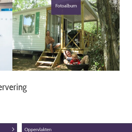
Fotoalbum
ervering
Oppervlakten