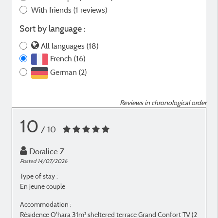
With friends
(1 reviews)
Sort by language :
All languages (18)
French (16)
German (2)
Reviews in chronological order
10
/ 10
Doralice Z
Posted 14/07/2026
P
Type of stay :
T
En jeune couple
P
Accommodation :
Résidence O'hara 31m² sheltered terrace Grand Confort TV (2
R