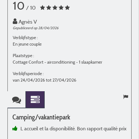
10
/ 10
Agnès V
Gepubliceerd op 28/04/2026
G
Verblijfstype :
V
En jeune couple
E
Plaatstype :
P
Cottage Confort - airconditioning - 1 slaapkamer
C
Verblijfsperiode :
V
van 24/04/2026 tot 27/04/2026
v
Camping/vakantiepark
L accueil et la disponibilité. Bon rapport qualité prix
s