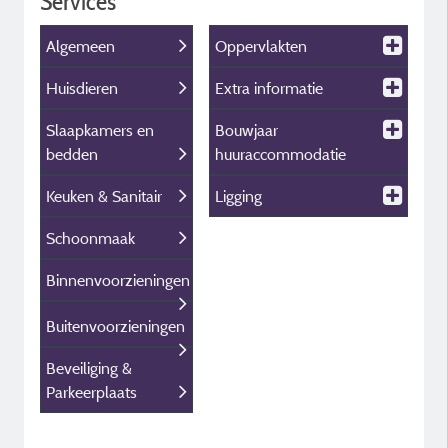
Services
Algemeen
Oppervlakten
Huisdieren
Extra informatie
Slaapkamers en
Bouwjaar
bedden
huuraccommodatie
Keuken & Sanitair
Ligging
Schoonmaak
Binnenvoorzieningen
Buitenvoorzieningen
Beveiliging &
Parkeerplaats