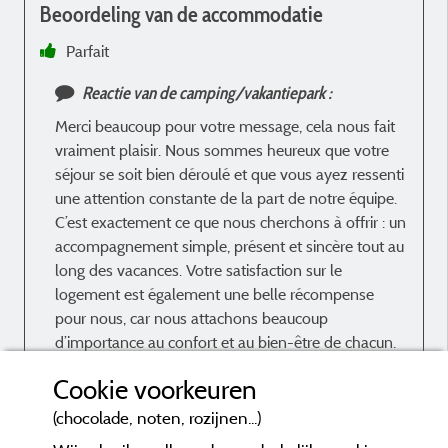
Beoordeling van de accommodatie
Parfait
p
Reactie van de camping/vakantiepark :
Merci beaucoup pour votre message, cela nous fait
vraiment plaisir. Nous sommes heureux que votre
séjour se soit bien déroulé et que vous ayez ressenti
une attention constante de la part de notre équipe.
C’est exactement ce que nous cherchons à offrir : un
accompagnement simple, présent et sincère tout au
long des vacances. Votre satisfaction sur le
logement est également une belle récompense
pour nous, car nous attachons beaucoup
d’importance au confort et au bien-être de chacun.
Au plaisir de vous recevoir à nouveau pour une
Cookie voorkeuren
nouvelle parenthèse dans notre belle région !
(chocolade, noten, rozijnen...)