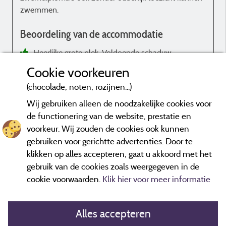
zwemmen.
a
Beoordeling van de accommodatie
Heerlijke grote plek. Voldoende schaduw.
Cookie voorkeuren
X
(chocolade, noten, rozijnen...)
Wij gebruiken alleen de noodzakelijke cookies voor
de functionering van de website, prestatie en
voorkeur. Wij zouden de cookies ook kunnen
Beoordelingen die niet ouder zijn dan drie jaar en een controle
gebruiken voor gerichtte advertenties. Door te
hebben ondergaan.
Meer informatie
klikken op alles accepteren, gaat u akkoord met het
gebruik van de cookies zoals weergegeven in de
cookie voorwaarden.
Klik hier voor meer informatie
Alles accepteren