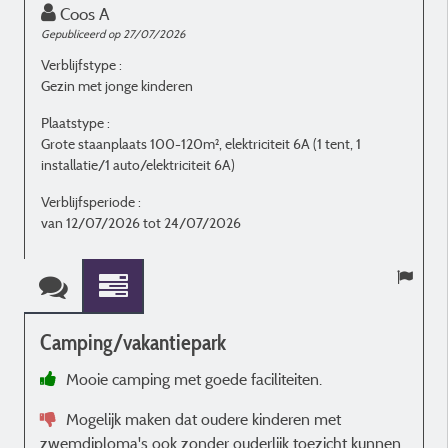
Coos A
Gepubliceerd op 27/07/2026
G
Verblijfstype :
V
Gezin met jonge kinderen
S
Plaatstype :
P
Grote staanplaats 100-120m², elektriciteit 6A (1 tent, 1
G
installatie/1 auto/elektriciteit 6A)
i
Verblijfsperiode :
V
van 12/07/2026 tot 24/07/2026
v
Camping/vakantiepark
Mooie camping met goede faciliteiten.
p
Mogelijk maken dat oudere kinderen met
zwemdiploma's ook zonder ouderlijk toezicht kunnen