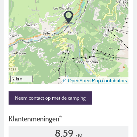
2 km
© OpenStreetMap contributors
Neem contact op met de camping
Klantenmeningen*
8,59
/10