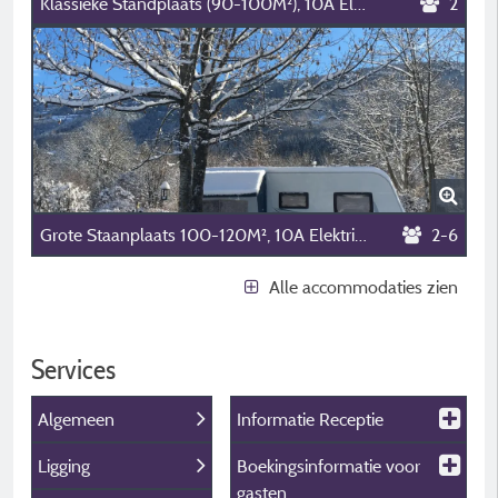
Klassieke Standplaats (90-100M²), 10A Elektriciteit (1 Installatie/1 Auto/10A Elektriciteit)
2
Grote Staanplaats 100-120M², 10A Elektriciteit (1 Tent-Caravan-Camping-Auto / 1 Auto / 10A Stroomvoorziening)
2-6
Alle accommodaties zien
Services
Algemeen
Informatie Receptie
Ligging
Boekingsinformatie voor
gasten