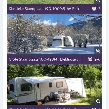
Klassieke Standplaats (90-100M²), 6A Elektriciteit (1 Installatie/1 Auto/6A Elektriciteit)+Aansluiting
2
Grote Staanplaats 100-120M², Elektriciteit 6A (1 Tent, 1 Installatie/1 Auto/Elektriciteit 6A)
2-6