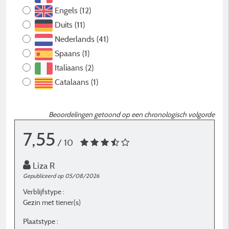
Engels (12)
Duits (11)
Nederlands (41)
Spaans (1)
Italiaans (2)
Catalaans (1)
Beoordelingen getoond op een chronologisch volgorde
7,55
/ 10
Liza R
Gepubliceerd op 05/08/2026
G
Verblijfstype :
Ve
Gezin met tiener(s)
G
Plaatstype :
P