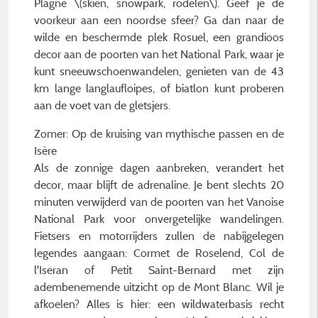
Plagne \(skiën, snowpark, rodelen\). Geef je de
voorkeur aan een noordse sfeer? Ga dan naar de
wilde en beschermde plek Rosuel, een grandioos
decor aan de poorten van het National Park, waar je
kunt sneeuwschoenwandelen, genieten van de 43
km lange langlaufloipes, of biatlon kunt proberen
aan de voet van de gletsjers.
Zomer: Op de kruising van mythische passen en de
Isère
Als de zonnige dagen aanbreken, verandert het
decor, maar blijft de adrenaline. Je bent slechts 20
minuten verwijderd van de poorten van het Vanoise
National Park voor onvergetelijke wandelingen.
Fietsers en motorrijders zullen de nabijgelegen
legendes aangaan: Cormet de Roselend, Col de
l'Iseran of Petit Saint-Bernard met zijn
adembenemende uitzicht op de Mont Blanc. Wil je
afkoelen? Alles is hier: een wildwaterbasis recht