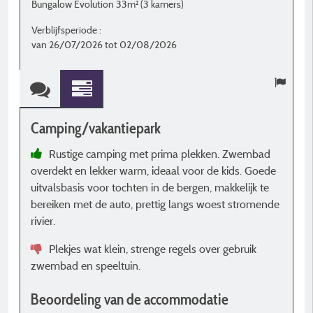
Bungalow Evolution 33m² (3 kamers)
K
in
Verblijfsperiode :
van 26/07/2026 tot 02/08/2026
V
v
Camping/vakantiepark
C
Rustige camping met prima plekken. Zwembad
overdekt en lekker warm, ideaal voor de kids. Goede
b
uitvalsbasis voor tochten in de bergen, makkelijk te
c
bereiken met de auto, prettig langs woest stromende
h
rivier.
b
Plekjes wat klein, strenge regels over gebruik
n
zwembad en speeltuin.
g
h
Beoordeling van de accommodatie
H