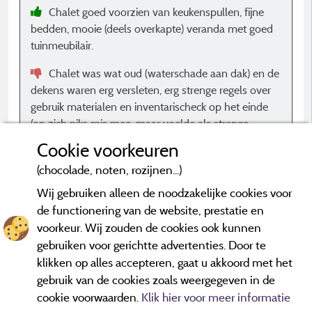
K
Chalet goed voorzien van keukenspullen, fijne
h
bedden, mooie (deels overkapte) veranda met goed
tuinmeubilair.
d
Chalet was wat oud (waterschade aan dak) en de
dekens waren erg versleten, erg strenge regels over
B
gebruik materialen en inventarischeck op het einde
(op zich niks mis mee, maar voelde als strenge
controle incl prijzen voor missende items).
o
Cookie voorkeuren
(chocolade, noten, rozijnen...)
Wij gebruiken alleen de noodzakelijke cookies voor
de functionering van de website, prestatie en
voorkeur. Wij zouden de cookies ook kunnen
*Beoordelingen die niet ouder zijn dan drie jaar en een controle
hebben ondergaan.
Meer informatie
gebruiken voor gerichtte advertenties. Door te
klikken op alles accepteren, gaat u akkoord met het
gebruik van de cookies zoals weergegeven in de
cookie voorwaarden.
Klik hier voor meer informatie