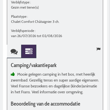
Verblijfstype :
Ve
Gezin met tiener(s)
G
Plaatstype :
P
Chalet Comfort Châtaignier 3 ch.
C
Verblijfsperiode :
V
van 26/07/2026 tot 02/08/2026
v
Camping/vakantiepark
C
Mooie gelegen camping in het bos, met heerlijk
zwembad. Gezellig terras en super aardige eigenaren.
B
Veel Franse bezoekers en dagelijkse (kinder)animatie
in het Frans. Veel informatie over omgeving.
Beoordeling van de accommodatie