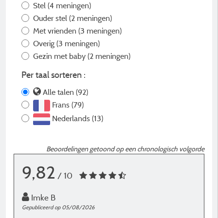
Stel
(4 meningen)
Ouder stel
(2 meningen)
Met vrienden
(3 meningen)
Overig
(3 meningen)
Gezin met baby
(2 meningen)
Per taal sorteren :
Alle talen (92)
Frans (79)
Nederlands (13)
Beoordelingen getoond op een chronologisch volgorde
9,82
/ 10
Imke B
Gepubliceerd op 05/08/2026
G