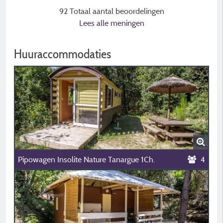
92 Totaal aantal beoordelingen
Lees alle meningen
Huuraccommodaties
Pipowagen Insolite Nature Tanargue 1Ch.
4