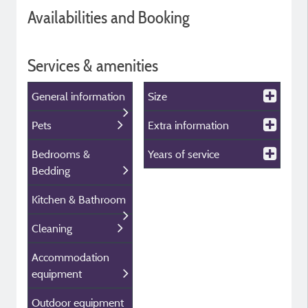
Availabilities and Booking
Services & amenities
General information
Size
Pets
Extra information
Bedrooms &
Years of service
Bedding
Kitchen & Bathroom
Cleaning
Accommodation
equipment
Outdoor equipment