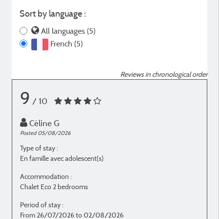
Sort by language :
All languages (5)
French (5)
Reviews in chronological order
9
/ 10
Céline G
Posted 05/08/2026
P
Type of stay :
T
En famille avec adolescent(s)
E
Accommodation :
Chalet Eco 2 bedrooms
C
Period of stay :
P
From 26/07/2026 to 02/08/2026