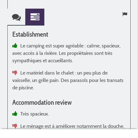
Establishment
Le camping est super agréable : calme, spacieux,
avec accès à la rivière. Les propriétaires sont très
é
sympathiques et accueillants.
q
Le matériel dans le chalet : un peu plus de
vaisselle, un grille pain. Des parasols pour les transats
de piscine.
Accommodation review
Très spacieux.
Le ménage est à améliorer notamment la douche,
les toiles d'araignée et la poussière.