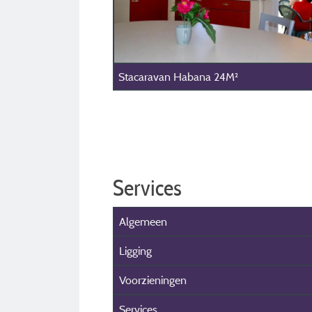
Stacaravan Habana 24M²
Services
Algemeen
Ligging
Voorzieningen
Services