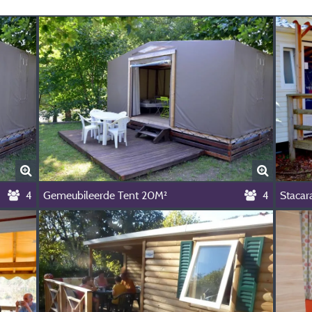
4
Gemeubileerde Tent 20M²
4
Staca