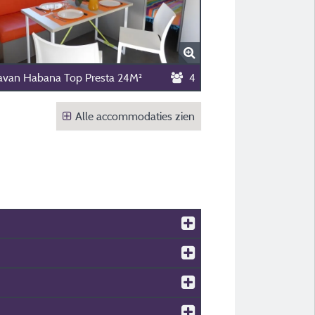
avan Habana Top Presta 24M²
4
Alle accommodaties zien