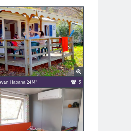
ravan Habana 24M²
5