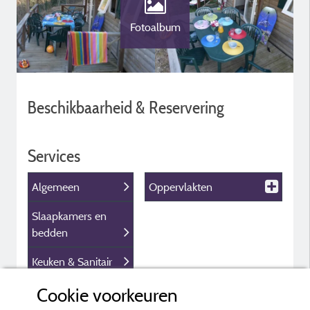
Fotoalbum
Beschikbaarheid & Reservering
Services
Algemeen
Oppervlakten
Slaapkamers en
bedden
Keuken & Sanitair
Binnenvoorzieningen
Cookie voorkeuren