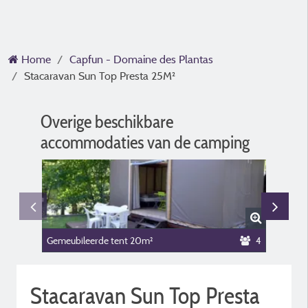
Home
Capfun - Domaine des Plantas
Stacaravan Sun Top Presta 25M²
Overige beschikbare
accommodaties van de camping
Gemeubileerde tent 20m²
4
Gemeubi
Stacaravan Sun Top Presta