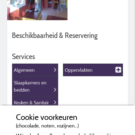
Beschikbaarheid & Reservering
Services
Algemeen
Oppervlakten
Slaapkamers en
bedden
Keuken & Sanitair
Binnenvoorzieningen
Cookie voorkeuren
(chocolade, noten, rozijnen...)
Buitenvoorzieningen