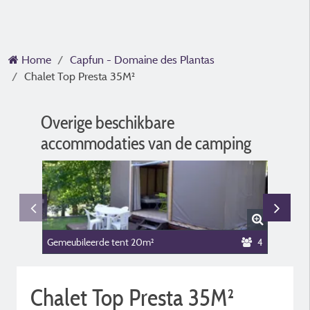
Home
Capfun - Domaine des Plantas
Chalet Top Presta 35M²
Overige beschikbare
accommodaties van de camping
Gemeubileerde tent 20m²
4
Gemeubi
Chalet Top Presta 35M²